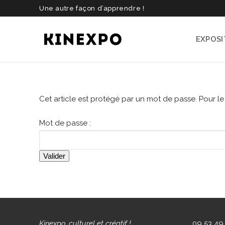
Aller
Une autre façon d’apprendre !
au
contenu
EXPOSI
Cet article est protégé par un mot de passe. Pour le l
Mot de passe :
Kinexpo, culturel et créatif !
09 53 49