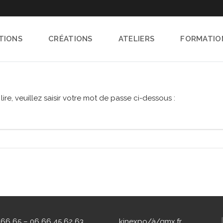
TIONS
CRÉATIONS
ATELIERS
FORMATIO
ire, veuillez saisir votre mot de passe ci-dessous :
 66 65 – 06 66 45 62 63
kinexpo/à/gmx.fr