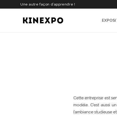
Aller
Une autre façon d’apprendre !
au
contenu
EXPOSI
Cette entreprise est se
modèle. C’est aussi u
l’ambiance studieuse et