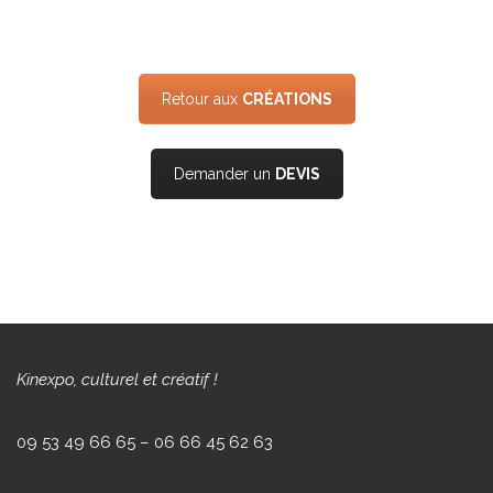
Retour aux
CRÉATIONS
Demander un
DEVIS
Kinexpo, culturel et créatif !
09 53 49 66 65 – 06 66 45 62 63